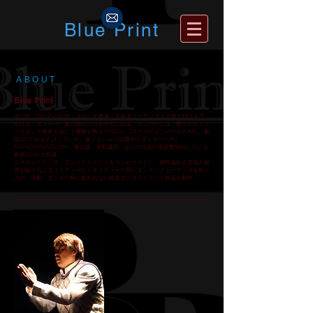
Blue Print
ABOUT
Blue Print
2012年「SMAP×SMAP」をはじめ数多くの有名アーティストの振り付けを手
がける、ダンサー・振付師のJUNを中心に結成。メンバーには、数々のストリ
ートダンス世界大会にて優勝を飾るTATSUO。DA PUMPメンバーのTOMO。劇
団SETのおおたけこういち。
各ジャン
ルで活躍中のダンサーKUNI
NISHIZAWA/ATSUSHI。
舞台版「逆転裁判」などの作品の他多数演出している
劇団SETの大関真。
エキセントリック・ダンステイメントをコンセプトとし、個性溢れる登場人物
達が繰り広げるコメディーにクオリティーの高いダンスパフォーマンスを取り
入れ、演劇、ダンスの枠に捉われない総合エンタテイメント作品を創作。