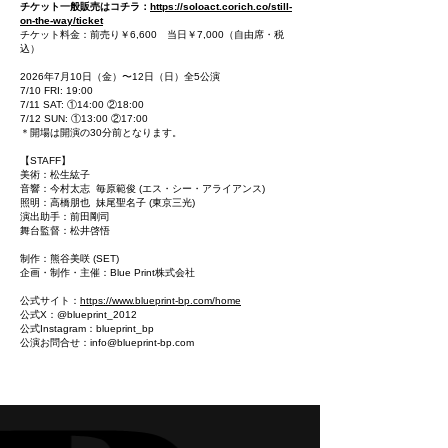
チケット一般販売はコチラ：
https://soloact.corich.co/still-
on-the-way/ticket
チケット料金：前売り￥6,600 当日￥7,000（自由席・税
込）
2026年7月10日（金）〜12日（日）全5公演
7/10 FRI: 19:00
7/11 SAT: ①14:00 ②18:00
7/12 SUN: ①13:00 ②17:00
＊開場は開演の30分前となります。
【STAFF】
美術：松生紘子
音響：今村太志 毎原範俊 (エス・シー・アライアンス)
照明：高橋朋也 妹尾聖名子 (東京三光)
演出助手：前田剛司
舞台監督：松井啓悟
制作：熊谷美咲 (SET)
企画・制作・主催：Blue Print株式会社
公式サイト：
https://www.blueprint-bp.com/home
公式X：@blueprint_2012
公式Instagram：blueprint_bp
​公演お問合せ：
info@blueprint-bp.com