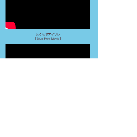
おうちでアイソレ
​【Blue Print Movie】
​July 2019 SHOWとコント
​〜First Work〜