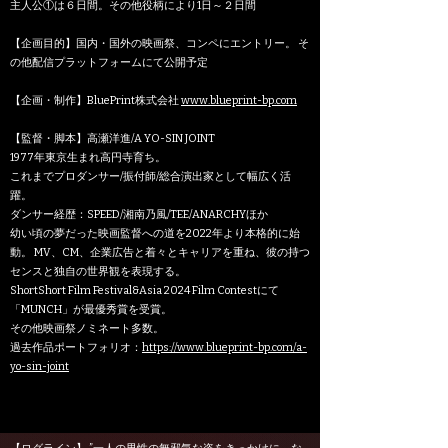
主人公①は６日間。その他役柄により1日～２日間
【企画⽬的】国内・国外の映画祭、コンペにエントリー。 そ
の他配信プラットフォームにて公開予定
【企画・制作】BluePrint株式会社
www.blueprint-bp.com
【監督・脚本】⾼瀬洋進/A YO-SIN JOINT
1977年東京⽣まれ⾼円寺育ち。
これまでプロダンサー/振付師/総合演出家として幅広く活
躍。
​ダンサー経歴：SPEED/湘南乃風/TEE/ANARCHYほか
幼い頃の夢だった映画監督への道を2022年より本格的に始
動。 MV、CM、企業広告と着々とキャリアを重ね、彼の持つ
センスと独⾃の世界観を表現する。
ShortShort Film Festival&Asia 2024 Film Contestにて
「MUNCH」が最優秀賞を受賞。
その他映画祭ノミネート多数。
過去作品ポートフォリオ：
https://www.blueprint-bp.com/a-
yo-sin-joint