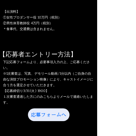
【出演料】
①⼥性プロダンサー役 10万円（税別）
②男性体育教師役 4万円（税別）
＊⾷事代、交通費は含まれません。
【応募者エントリー方法】
下記応募フォームより、必要事項入力の上、ご応募くださ
い。
​※1次審査は、写真、デモリール動画 / 1分以内（ご自身の自
由な演技プロモーション映像）により、キャストイメージに
合う方を選定させていただきます。
【応募締切り3/31 (火 ) 19:00】
​１次審査通過した方にのみこちらよりメールで連絡いたしま
す。
応募フォームへ