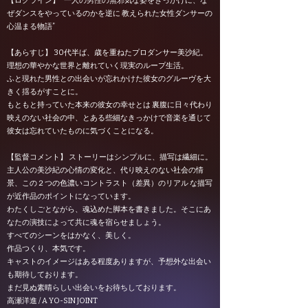
【ログライン】 ”⼀⼈の男性の無邪気な姿をきっかけに、な
ぜダンスをやっているのかを逆に 教えられた⼥性ダンサーの
⼼温まる物語”
【あらすじ】 30代半ば、歳を重ねたプロダンサー美沙紀。
理想の華やかな世界と離れていく現実のループ生活。
ふと現れた男性との出会いが忘れかけた彼女のグルーヴを大
きく揺るがすことに。
もともと持っていた本来の彼女の幸せとは 裏腹に日々代わり
映えのない社会の中、とある些細なきっかけで音楽を通じて
彼女は忘れていたものに気づくことになる。
【監督コメント】 ストーリーはシンプルに、描写は繊細に。
主人公の美沙紀の心情の変化と、代り映えのない社会の情
景、この２つの色濃いコントラスト（差異）のリアル な描写
が近作品のポイントになっています。
わたくしごとながら、魂込めた脚本を書きました。そこにあ
なたの演技によって共に魂を宿らせましょう。
すべてのシーンをはかなく、美しく。
作品つくり、本気です。
キャストのイメージはある程度ありますが、予想外な出会い
も期待しております。
まだ見ぬ素晴らしい出会いをお待ちしております。
高瀬洋進 / A YO-SIN JOINT