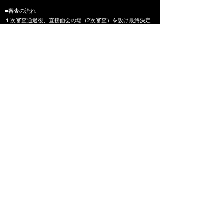
■審査の流れ
​１次審査通過後、
直接面会の場（2次審査）を設け最終決定
という流れになります。
​※2次審査は指定のセリフ（脚本から1部抜粋）での演技で審
査させていただきます。
【お問い合わせ】
film@blueprint-bp.com
【ハラスメント防止対策ポリシー】
* 俳優、撮影チーム、制作陣の間で、互いを尊重した制作環
境づくりを大切にしています。
* 身体的な接触、露出を伴う衣装などの演出がある場合は、
事前に内容を説明し、十分な合意のもとで進めていきます。
未成年の方の参加に関しては、保護者の同意など適切な対応
を行います。
脇役共演キャスト募集