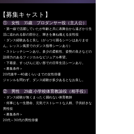
【募集キャスト】
① 女性 35歳 プロダンサー役（主人公）
・第⼀線で活躍していたが年齢と共に表舞台から遠ざかり⽣
活に追われる影の部分と、輝きを兼ね備える女性役
・ダンス経験あると良し（がっつり踊るシーンはありませ
ん。レッスン風景でのダンス指導シーンあり）
・ストレッチシーンあり。多少の柔軟性、姿勢の良さなどの
説得力のあるフィジカルなビジュアル希望。
・下着姿、すっぴんに近い形での日常⽣活シーンあり。
＜募集条件＞
20代後半～40歳くらいまでの女性俳優
ジャンルを問わず、ダンス経験が多少あるとなお良し。
② 男性 29歳 ⼩学校体育教諭役（相手役）
・ダンス経験が無くまったく踊れない体育教師
・何事にも⼀⽣懸命、元気でストレートな⼈柄、⼦供好きな
男性役
＜募集条件＞
20代～30代の男性俳優