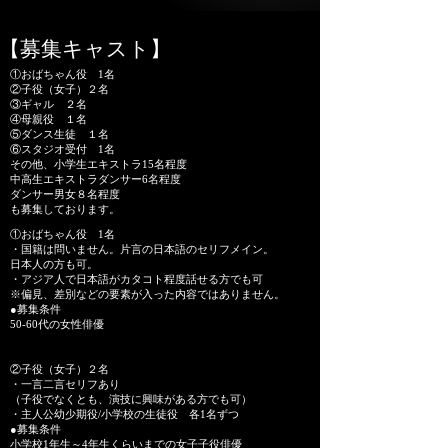
【募集キャスト】
①おばちゃん役 1名
②子役（女子）２名
③ギャル ２名
④母親役 １名
⑤ダンス生徒 １名
⑥スタジオ受付 1名
その他、小学生エキストラ15名程度
中高生エキストラダンサー6名程度
ダンサー男女８名程度
も募集しております。
①おばちゃん役 1名
・国籍は問いません。片言の日本語のセリフメイン。
日本人の方も可。
・アジア人で日本語がカタコト程度話せる方でも可
※偏見、差別などの要素が入った内容ではありません。
●募集条件
50-60代の女性俳優
②子役（女子）２名
・一言二言セリフあり
（子役でなくとも、演技に興味がある方でも可）
・主人公幼少期役/小学校の生徒役 各1名ずつ
●募集条件
小学校1年生～4年生くらいまでの女子子役俳優