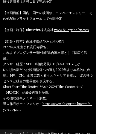
脇役共演者は各役１日で完結予定
【企画⽬的】国内・国外の映画祭、コンペにエントリー。 そ
の他配信プラットフォームにて公開予定
【企画・制作】BluePrint株式会社
www.blueprint-bp.com
【監督・脚本】⾼瀬洋進/A YO-SIN JOINT
1977年東京⽣まれ⾼円寺育ち。
これまでプロダンサー/振付師/総合演出家として幅広く活
躍。
​ダンサー経歴：SPEED/湘南乃風/TEE/ANARCHYほか
幼い頃の夢だった映画監督への道を2022年より本格的に始
動。 MV、CM、企業広告と着々とキャリアを重ね、彼の持つ
センスと独⾃の世界観を表現する。
ShortShort Film Festival&Asia 2024 Film Contestにて
「MUNCH」が最優秀賞を受賞。
その他映画祭ノミネート多数。
過去作品ポートフォリオ：
https://www.blueprint-bp.com/a-
yo-sin-joint