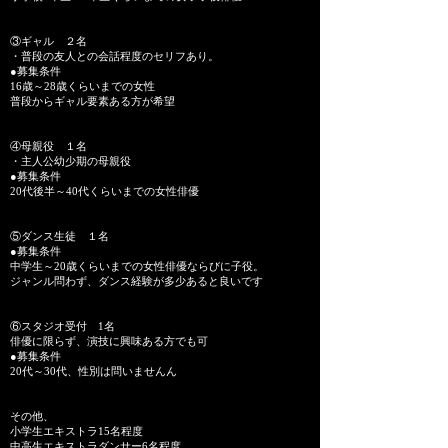
③ギャル ２名
・普段の友人との会話程度のセリフあり。
●募集条件
16歳～28歳くらいまでの女性
普段からギャル要素ある方が希望
④母親役 １名
・主人公幼少期の母親役
●募集条件
20代後半～40代くらいまでの女性俳優
⑤ダンス生徒 １名
●募集条件
中学生～20歳くらいまでの女性俳優ならびに子役。
ジャンル問わず、ダンス経験が多少あると良いです
⑥スタジオ受付 1名
俳優に限らず、演技に興味ある方でも可
●募集条件
20代～30代、性別は問いませんん
その他、
小学生エキストラ15名程度
中高生エキストラダンサー6名程度