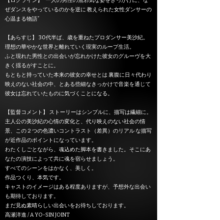
【ログライン】 ”⼀⼈の男性の無邪気な姿をきっかけに、な
ぜダンスをやっているのかを逆に 教えられた⼥性ダンサーの
⼼温まる物語”
【あらすじ】 30代半ば、歳を重ねたプロダンサー美沙紀。
理想の華やかな世界と離れていく現実のループ生活。
ふと現れた男性との出会いが忘れかけた彼女のグルーヴを大
きく揺るがすことに。
もともと持っていた本来の彼女の幸せとは 裏腹に日々代わり
映えのない社会の中、とある些細なきっかけで音楽を通じて
彼女は忘れていたものに気づくことになる。
【監督コメント】 ストーリーはシンプルに、描写は繊細に。
主人公の美沙紀の心情の変化と、代り映えのない社会の情
景、この２つの色濃いコントラスト（差異）のリアル な描写
が近作品のポイントになっています。
わたくしごとながら、魂込めた脚本を書きました。そこにあ
なたの演技によって共に魂を宿らせましょう。
すべてのシーンをはかなく、美しく。
作品つくり、本気です。
キャストのイメージはある程度ありますが、予想外な出会い
も期待しております。
まだ見ぬ素晴らしい出会いをお待ちしております。
高瀬洋進 / A YO-SIN JOINT