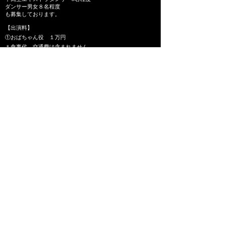
ダンサー男女８名程度
も募集しております。
【出演料】
①おばちゃん役 １万円
＊⾷事代、交通費は含まれません。
​それ以外の役、エキストラは無報酬になります。
【応募者エントリー方法】
下記応募フォームより、必要事項入力の上、ご応募くださ
い。
​キャストイメージに合う方を選定させていただきます。
【応募締切り3/31 (火 ) 19:00】
​書類審査通過した方にのみこちらよりメールで連絡いたしま
す。
応募フォームへ
【お問い合わせ】
film@blueprint-bp.com